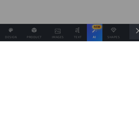
NEW
DESIGN
PRODUCT
IMAGES
TEXT
AI
SHAPES
LAYE
Definisci il Prezzo di Vendita e se possibile associa altri
prodotti allo stesso Design
Obiettivo di vendite
prodotti
Questo obiettivo è solo indicativo della quantità di prodotti che vorresti vendere,
per spingere il tuo pubblico da aiutare a raggiungerlo, ma ogni prodotto verrà