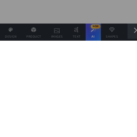
NEW
DESIGN
PRODUCT
IMAGES
TEXT
AI
SHAPES
LAYE
Definisci il Prezzo di Vendita e se possibile associa altri
prodotti allo stesso Design
Obiettivo di vendite
prodotti
Questo obiettivo è solo indicativo della quantità di prodotti che vorresti vendere,
per spingere il tuo pubblico da aiutare a raggiungerlo, ma ogni prodotto verrà