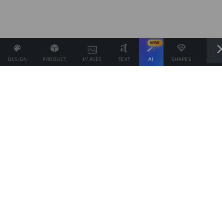
NEW
DESIGN
PRODUCT
IMAGES
TEXT
AI
SHAPES
LAYE
Definisci il Prezzo di Vendita e se possibile associa altri
prodotti allo stesso Design
Obiettivo di vendite
prodotti
Questo obiettivo è solo indicativo della quantità di prodotti che vorresti vendere,
per spingere il tuo pubblico da aiutare a raggiungerlo, ma ogni prodotto verrà