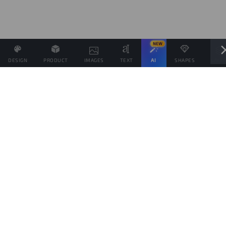
NEW
DESIGN
PRODUCT
IMAGES
TEXT
AI
SHAPES
LAYE
Definisci il Prezzo di Vendita e se possibile associa altri
prodotti allo stesso Design
Obiettivo di vendite
prodotti
Questo obiettivo è solo indicativo della quantità di prodotti che vorresti vendere,
per spingere il tuo pubblico da aiutare a raggiungerlo, ma ogni prodotto verrà