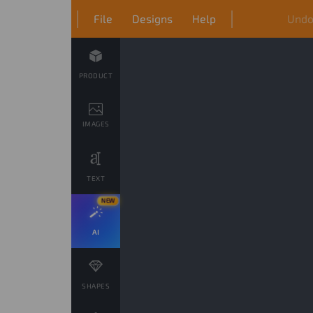
File
Designs
Help
Und
PRODUCT
IMAGES
TEXT
NEW
AI
SHAPES