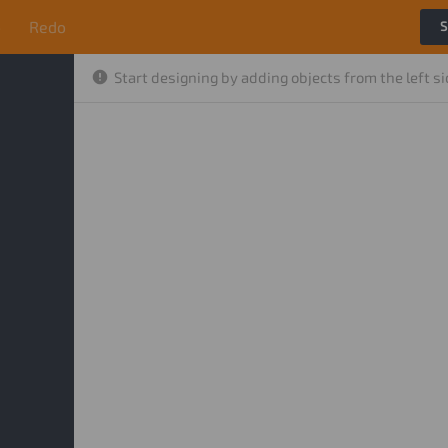
o
Redo
S
Start designing by adding objects from the left s