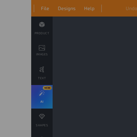
File
Designs
Help
Und
PRODUCT
IMAGES
TEXT
NEW
AI
SHAPES