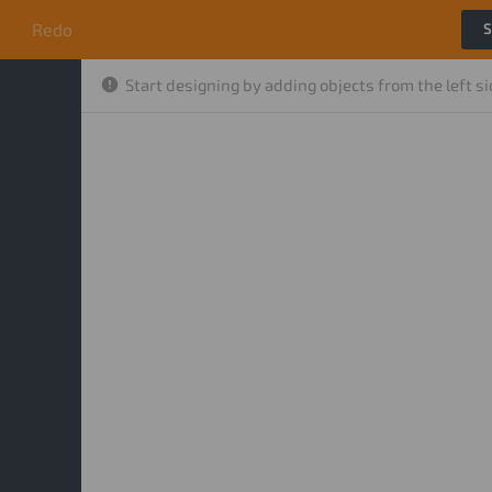
o
Redo
S
Start designing by adding objects from the left s