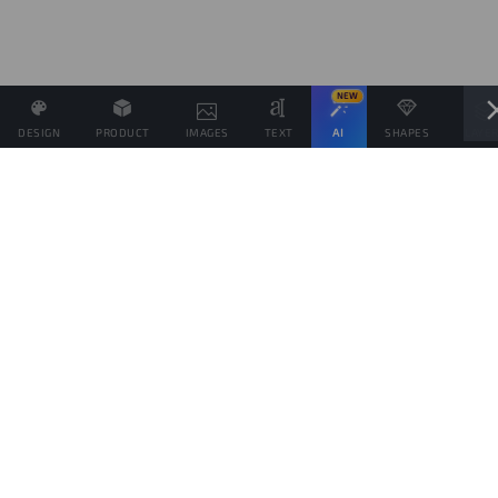
NEW
DESIGN
PRODUCT
IMAGES
TEXT
AI
SHAPES
LAYE
Definisci il Prezzo di Vendita e se possibile associa altri
prodotti allo stesso Design
Obiettivo di vendite
prodotti
Questo obiettivo è solo indicativo della quantità di prodotti che vorresti vendere,
per spingere il tuo pubblico da aiutare a raggiungerlo, ma ogni prodotto verrà