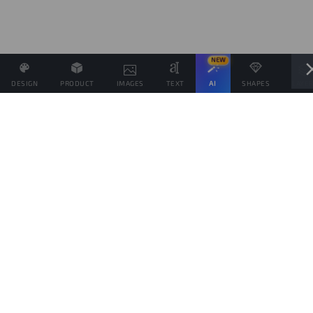
NEW
DESIGN
PRODUCT
IMAGES
TEXT
AI
SHAPES
LAYE
Definisci il Prezzo di Vendita e se possibile associa altri
prodotti allo stesso Design
Obiettivo di vendite
prodotti
Questo obiettivo è solo indicativo della quantità di prodotti che vorresti vendere,
per spingere il tuo pubblico da aiutare a raggiungerlo, ma ogni prodotto verrà