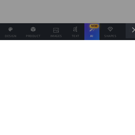
NEW
DESIGN
PRODUCT
IMAGES
TEXT
AI
SHAPES
LAYE
Definisci il Prezzo di Vendita e se possibile associa altri
prodotti allo stesso Design
Obiettivo di vendite
prodotti
Questo obiettivo è solo indicativo della quantità di prodotti che vorresti vendere,
per spingere il tuo pubblico da aiutare a raggiungerlo, ma ogni prodotto verrà