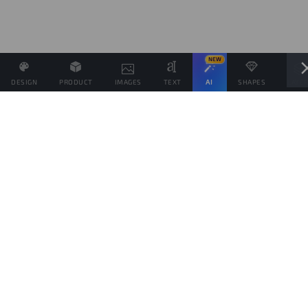
NEW
DESIGN
PRODUCT
IMAGES
TEXT
AI
SHAPES
LAYE
Definisci il Prezzo di Vendita e se possibile associa altri
prodotti allo stesso Design
Obiettivo di vendite
prodotti
Questo obiettivo è solo indicativo della quantità di prodotti che vorresti vendere,
per spingere il tuo pubblico da aiutare a raggiungerlo, ma ogni prodotto verrà