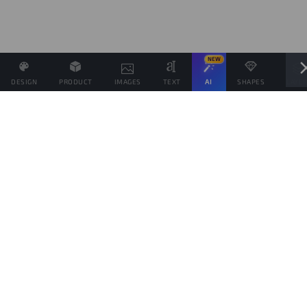
NEW
DESIGN
PRODUCT
IMAGES
TEXT
AI
SHAPES
LAYE
Definisci il Prezzo di Vendita e se possibile associa altri
prodotti allo stesso Design
Obiettivo di vendite
prodotti
Questo obiettivo è solo indicativo della quantità di prodotti che vorresti vendere,
per spingere il tuo pubblico da aiutare a raggiungerlo, ma ogni prodotto verrà