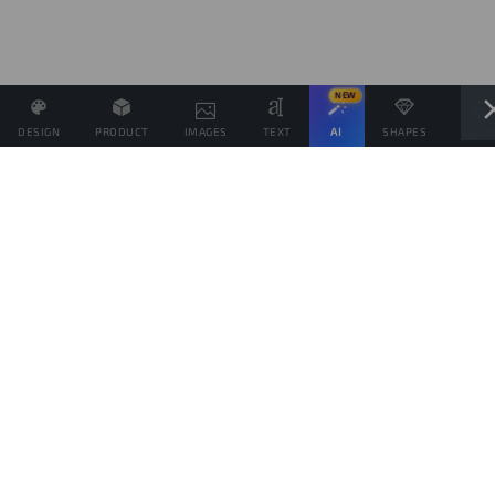
NEW
DESIGN
PRODUCT
IMAGES
TEXT
AI
SHAPES
LAYE
Definisci il Prezzo di Vendita e se possibile associa altri
prodotti allo stesso Design
Obiettivo di vendite
prodotti
Questo obiettivo è solo indicativo della quantità di prodotti che vorresti vendere,
per spingere il tuo pubblico da aiutare a raggiungerlo, ma ogni prodotto verrà