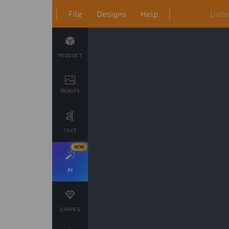
File
Designs
Help
Und
PRODUCT
IMAGES
TEXT
NEW
AI
SHAPES