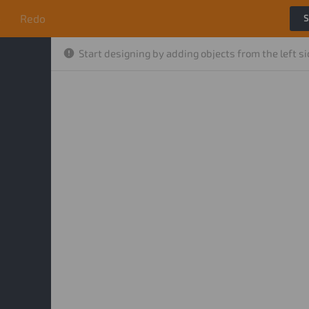
o
Redo
S
Start designing by adding objects from the left s