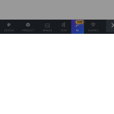
NEW
DESIGN
PRODUCT
IMAGES
TEXT
AI
SHAPES
LAYE
Definisci il Prezzo di Vendita e se possibile associa altri
prodotti allo stesso Design
Obiettivo di vendite
prodotti
Questo obiettivo è solo indicativo della quantità di prodotti che vorresti vendere,
per spingere il tuo pubblico da aiutare a raggiungerlo, ma ogni prodotto verrà