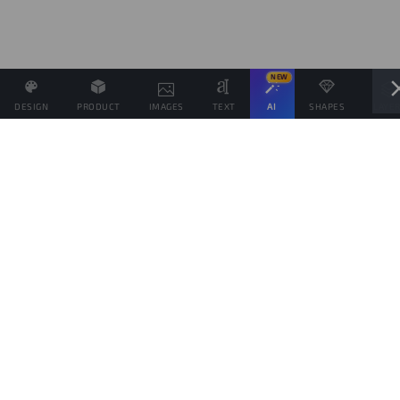
NEW
DESIGN
PRODUCT
IMAGES
TEXT
AI
SHAPES
LAYE
Definisci il Prezzo di Vendita e se possibile associa altri
prodotti allo stesso Design
Obiettivo di vendite
prodotti
Questo obiettivo è solo indicativo della quantità di prodotti che vorresti vendere,
per spingere il tuo pubblico da aiutare a raggiungerlo, ma ogni prodotto verrà