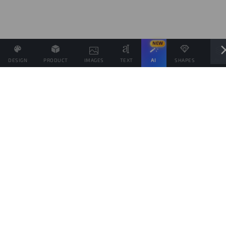
NEW
DESIGN
PRODUCT
IMAGES
TEXT
AI
SHAPES
LAYE
Definisci il Prezzo di Vendita e se possibile associa altri
prodotti allo stesso Design
Obiettivo di vendite
prodotti
Questo obiettivo è solo indicativo della quantità di prodotti che vorresti vendere,
per spingere il tuo pubblico da aiutare a raggiungerlo, ma ogni prodotto verrà