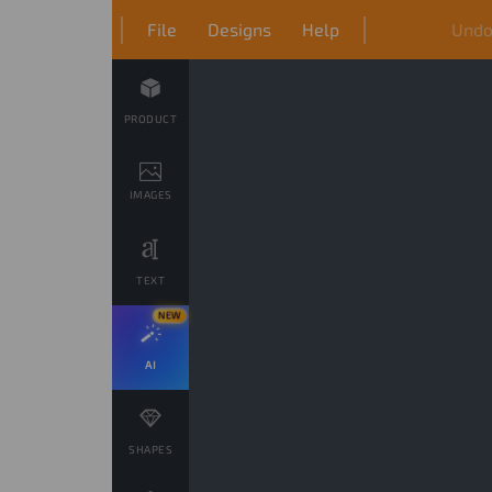
File
Designs
Help
Und
PRODUCT
IMAGES
TEXT
NEW
AI
SHAPES