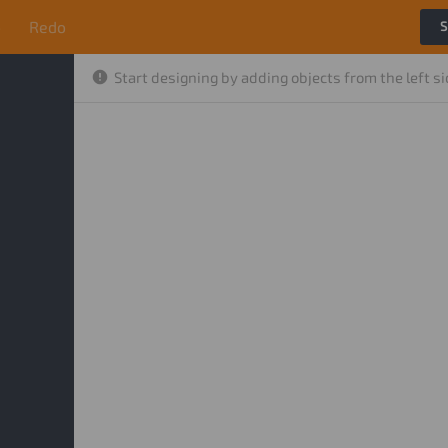
o
Redo
S
Start designing by adding objects from the left s