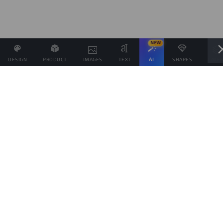
NEW
DESIGN
PRODUCT
IMAGES
TEXT
AI
SHAPES
LAYE
Definisci il Prezzo di Vendita e se possibile associa altri
prodotti allo stesso Design
Obiettivo di vendite
prodotti
Questo obiettivo è solo indicativo della quantità di prodotti che vorresti vendere,
per spingere il tuo pubblico da aiutare a raggiungerlo, ma ogni prodotto verrà