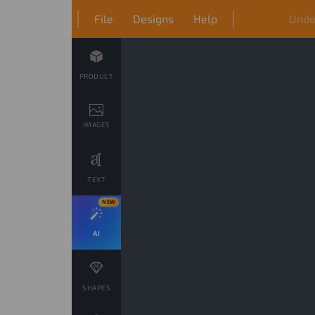
File
Designs
Help
Und
PRODUCT
IMAGES
TEXT
NEW
AI
SHAPES