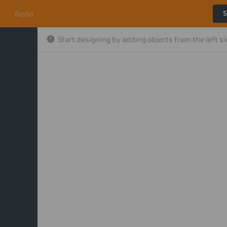
o
Redo
S
Start designing by adding objects from the left s