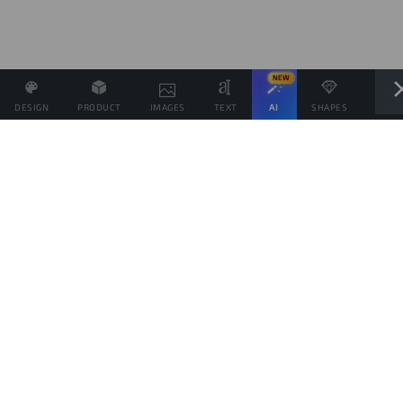
NEW
DESIGN
PRODUCT
IMAGES
TEXT
AI
SHAPES
LAYE
Definisci il Prezzo di Vendita e se possibile associa altri
prodotti allo stesso Design
Obiettivo di vendite
prodotti
Questo obiettivo è solo indicativo della quantità di prodotti che vorresti vendere,
per spingere il tuo pubblico da aiutare a raggiungerlo, ma ogni prodotto verrà