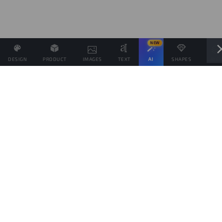
NEW
DESIGN
PRODUCT
IMAGES
TEXT
AI
SHAPES
LAYE
Definisci il Prezzo di Vendita e se possibile associa altri
prodotti allo stesso Design
Obiettivo di vendite
prodotti
Questo obiettivo è solo indicativo della quantità di prodotti che vorresti vendere,
per spingere il tuo pubblico da aiutare a raggiungerlo, ma ogni prodotto verrà