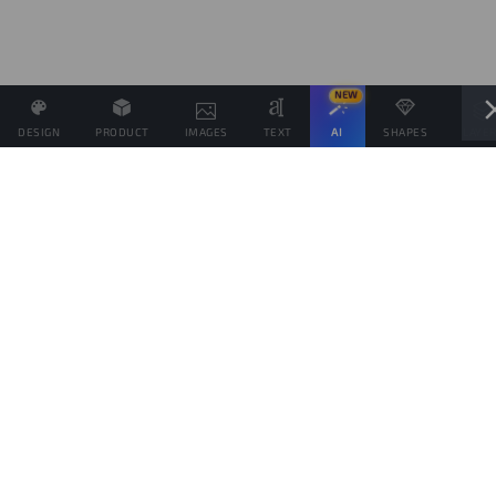
NEW
DESIGN
PRODUCT
IMAGES
TEXT
AI
SHAPES
LAYE
Definisci il Prezzo di Vendita e se possibile associa altri
prodotti allo stesso Design
Obiettivo di vendite
prodotti
Questo obiettivo è solo indicativo della quantità di prodotti che vorresti vendere,
per spingere il tuo pubblico da aiutare a raggiungerlo, ma ogni prodotto verrà