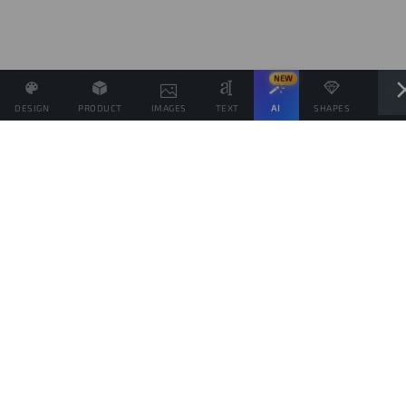
NEW
DESIGN
PRODUCT
IMAGES
TEXT
AI
SHAPES
LAYE
Definisci il Prezzo di Vendita e se possibile associa altri
prodotti allo stesso Design
Obiettivo di vendite
prodotti
Questo obiettivo è solo indicativo della quantità di prodotti che vorresti vendere,
per spingere il tuo pubblico da aiutare a raggiungerlo, ma ogni prodotto verrà