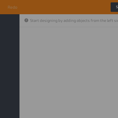
o
Redo
S
Start designing by adding objects from the left s