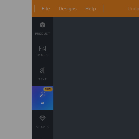
File
Designs
Help
Und
PRODUCT
IMAGES
TEXT
NEW
AI
SHAPES