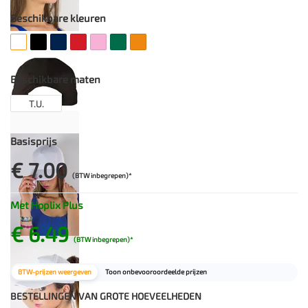
Beschikbare kleuren
Beschikbare maten
T.U.
Basisprijs
€ 7.00
(BTW inbegrepen)*
Met Hoplix Plus
€ 6.49
(BTW inbegrepen)*
BTW-prijzen weergeven
Toon onbevooroordeelde prijzen
BESTELLINGEN VAN GROTE HOEVEELHEDEN