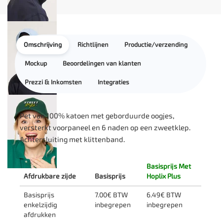
Omschrijving
Richtlijnen
Productie/verzending
Mockup
Beoordelingen van klanten
Prezzi & Inkomsten
Integraties
Pet van 100% katoen met geborduurde oogjes,
versterkt voorpaneel en 6 naden op een zweetklep.
Achtersluiting met klittenband.
Basisprijs Met
Afdrukbare zijde
Basisprijs
Hoplix Plus
Basisprijs
7.00€ BTW
6.49€ BTW
enkelzijdig
inbegrepen
inbegrepen
afdrukken