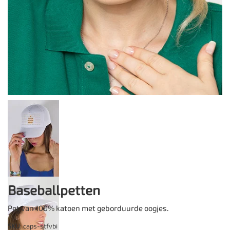
Baseballpetten
Pet van 100% katoen met geborduurde oogjes.
SKU
: caps-stfvbi