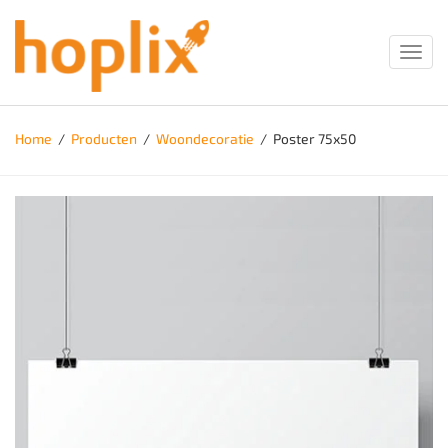
Toggl
navig
Home
/
Producten
/
Woondecoratie
/
Poster 75x50