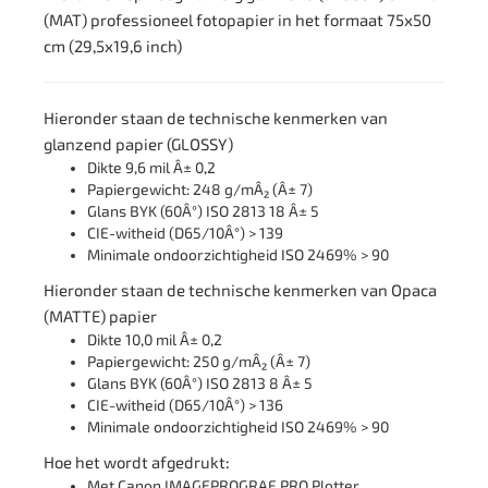
(MAT) professioneel fotopapier in het formaat 75x50
cm (29,5x19,6 inch)
Hieronder staan de technische kenmerken van
glanzend papier (GLOSSY)
Dikte 9,6 mil Â± 0,2
Papiergewicht: 248 g/mÂ² (Â± 7)
Glans BYK (60Â°) ISO 2813 18 Â± 5
CIE-witheid (D65/10Â°) > 139
Minimale ondoorzichtigheid ISO 2469% > 90
Hieronder staan de technische kenmerken van Opaca
(MATTE) papier
Dikte 10,0 mil Â± 0,2
Papiergewicht: 250 g/mÂ² (Â± 7)
Glans BYK (60Â°) ISO 2813 8 Â± 5
CIE-witheid (D65/10Â°) > 136
Minimale ondoorzichtigheid ISO 2469% > 90
Hoe het wordt afgedrukt:
Met Canon IMAGEPROGRAF PRO Plotter