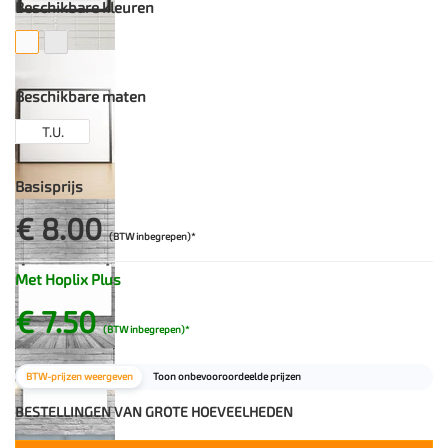
Beschikbare kleuren
Beschikbare maten
T.U.
Basisprijs
€ 8.00
(BTW inbegrepen)*
Met Hoplix Plus
€ 7.50
(BTW inbegrepen)*
BTW-prijzen weergeven
Toon onbevooroordeelde prijzen
BESTELLINGEN VAN GROTE HOEVEELHEDEN