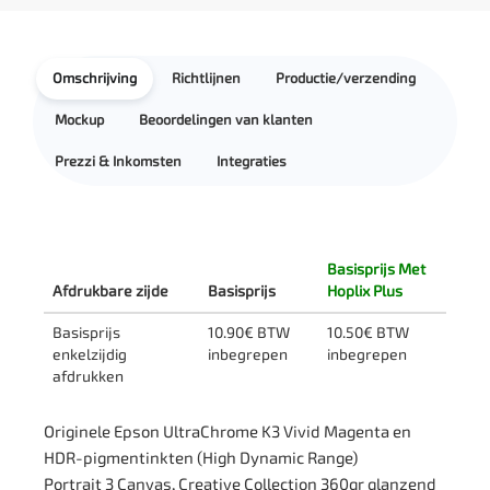
Omschrijving
Richtlijnen
Productie/verzending
Mockup
Beoordelingen van klanten
Prezzi & Inkomsten
Integraties
Basisprijs Met
Afdrukbare zijde
Basisprijs
Hoplix Plus
Basisprijs
10.90€ BTW
10.50€ BTW
enkelzijdig
inbegrepen
inbegrepen
afdrukken
Originele Epson UltraChrome K3 Vivid Magenta en
HDR-pigmentinkten (High Dynamic Range)
Portrait 3 Canvas, Creative Collection 360gr glanzend