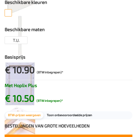
Beschikbare kleuren
Beschikbare maten
T.U.
Basisprijs
€ 10.90
(BTW inbegrepen)*
Met Hoplix Plus
€ 10.50
(BTW inbegrepen)*
BTW-prijzen weergeven
Toon onbevooroordeelde prijzen
BESTELLINGEN VAN GROTE HOEVEELHEDEN