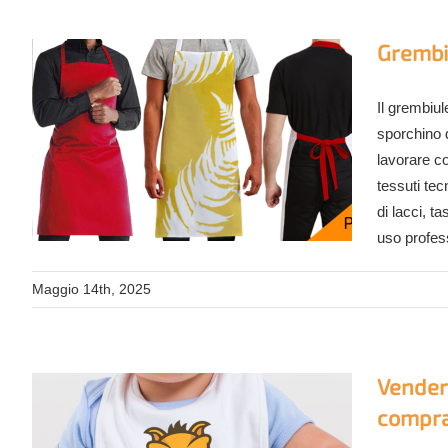
Grembiu
Il grembiul
sporchino d
lavorare co
tessuti tec
di lacci, t
uso profes
Maggio 14th, 2025
Vendere
compra