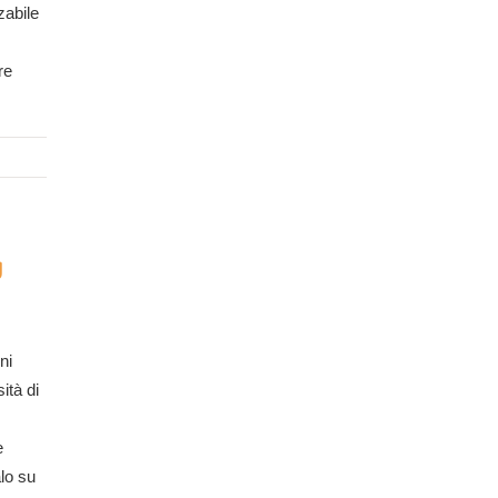
zabile
re
g
ni
ità di
e
alo su