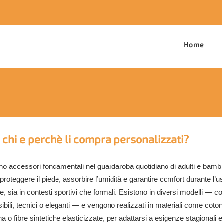
Home
: chi e perchè li compra personalizzati?
ono accessori fondamentali nel guardaroba quotidiano di adulti e bambi
roteggere il piede, assorbire l’umidità e garantire comfort durante l’u
e, sia in contesti sportivi che formali. Esistono in diversi modelli — cor
isibili, tecnici o eleganti — e vengono realizzati in materiali come coto
a o fibre sintetiche elasticizzate, per adattarsi a esigenze stagionali e