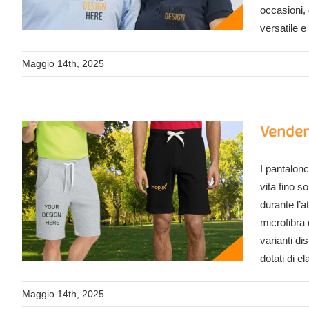
occasioni,
versatile e
Maggio 14th, 2025
Vendere
I pantalonc
vita fino s
durante l’a
microfibra 
varianti di
dotati di el
Maggio 14th, 2025