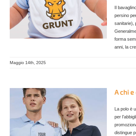
Il bavagli
persino per
sanitarie),
Generalmen
forma sempl
anni, la cr
Maggio 14th, 2025
A chi 
La polo è u
per l’abbig
promozional
distingue p