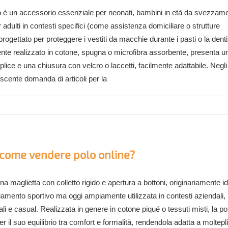
no è un accessorio essenziale per neonati, bambini in età da svezzam
 adulti in contesti specifici (come assistenza domiciliare o strutture
 progettato per proteggere i vestiti da macchie durante i pasti o la dent
te realizzato in cotone, spugna o microfibra assorbente, presenta u
ice e una chiusura con velcro o laccetti, facilmente adattabile. Negli 
escente domanda di articoli per la
e come vendere polo online?
na maglietta con colletto rigido e apertura a bottoni, originariamente i
liamento sportivo ma oggi ampiamente utilizzata in contesti aziendali,
i e casual. Realizzata in genere in cotone piqué o tessuti misti, la pol
er il suo equilibrio tra comfort e formalità, rendendola adatta a moltepli