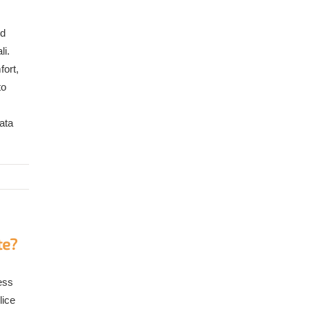
ed
li.
fort,
to
vata
te?
ess
lice