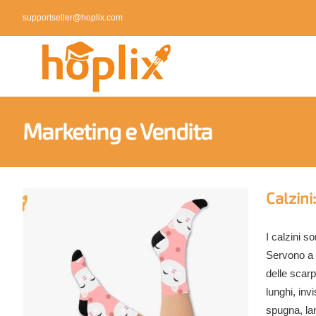
Skip
supportseller@hoplix.com
to
content
Marketing e Vendita
Calzini
I calzini s
Servono a p
delle scarp
lunghi, inv
spugna, lan