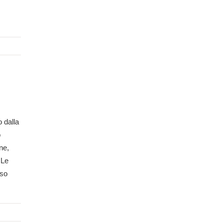
o dalla
o
one,
 Le
sso