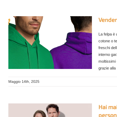
Vendere
La felpa è
cotone o te
freschi del
interno gar
moltissimi 
grazie alla
Maggio 14th, 2025
Hai ma
person