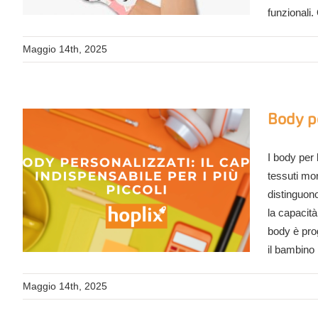
funzionali.
Maggio 14th, 2025
Body pe
I body per 
tessuti mor
distinguono
la capacità
body è prog
il bambino
Maggio 14th, 2025