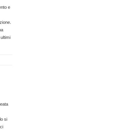
ento e
izione.
na
ultimi
deata
o si
ci