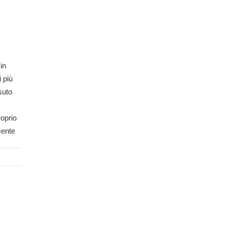
in
 più
suto
roprio
mente