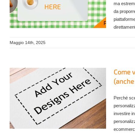
ma estrema
da proporre
piattaform
direttamente
Maggio 14th, 2025
Come v
(anche
Perché sce
personalizz
investire i
personaliz
ecommerce, 