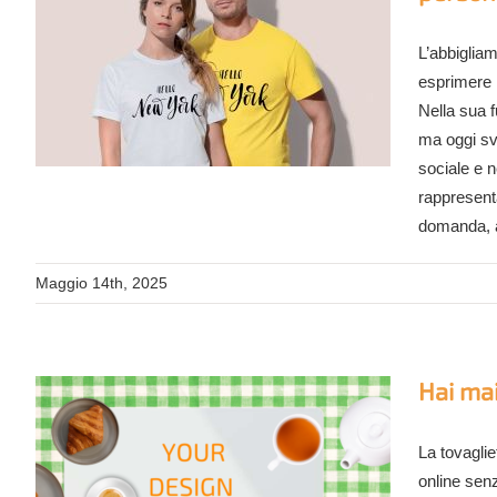
L’abbigliam
esprimere 
Nella sua f
ma oggi svo
sociale e n
rappresenta
domanda, a
Maggio 14th, 2025
Hai mai
La tovagli
online senz