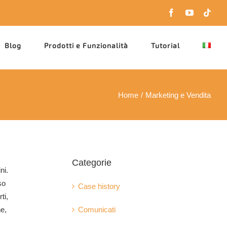
Facebook
YouTube
Tikt
Blog
Prodotti e Funzionalità
Tutorial
Home
Marketing e Vendita
Categorie
ni.
so
Case history
ti,
ne,
Comunicati