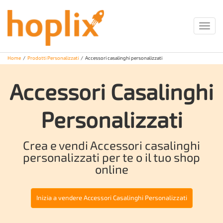
Toggl
navig
Home
/
Prodotti Personalizzati
/
Accessori casalinghi personalizzati
Accessori Casalinghi
Personalizzati
Crea e vendi Accessori casalinghi
personalizzati per te o il tuo shop
online
Inizia a vendere
Accessori Casalinghi Personalizzati