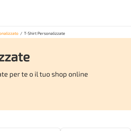
onalizzato
/
T-Shirt Personalizzate
izzate
ate
per te o il tuo shop online