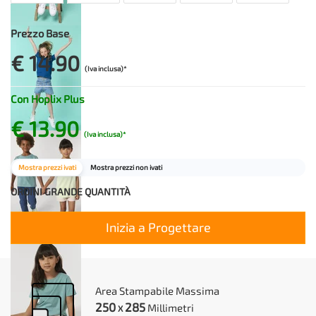
Prezzo Base
€ 14.90
(Iva inclusa)*
Con Hoplix Plus
€ 13.90
(Iva inclusa)*
Mostra prezzi ivati
Mostra prezzi non ivati
ORDINI GRANDE QUANTITÀ
Inizia a Progettare
Area Stampabile Massima
250
285
Millimetri
X