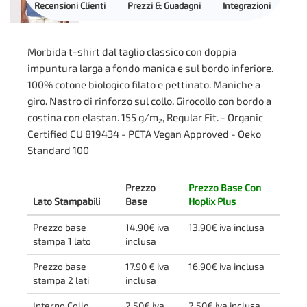
Recensioni Clienti
Prezzi & Guadagni
Integrazioni
Morbida t-shirt dal taglio classico con doppia
impuntura larga a fondo manica e sul bordo inferiore.
100% cotone biologico filato e pettinato. Maniche a
giro. Nastro di rinforzo sul collo. Girocollo con bordo a
costina con elastan. 155 g/m², Regular Fit. - Organic
Certified CU 819434 - PETA Vegan Approved - Oeko
Standard 100
Prezzo
Prezzo Base Con
Lato Stampabili
Base
Hoplix Plus
Prezzo base
14.90€ iva
13.90€ iva inclusa
stampa 1 lato
inclusa
Prezzo base
17.90 € iva
16.90€ iva inclusa
stampa 2 lati
inclusa
Interno Collo
2.50€ iva
2.50€ iva inclusa