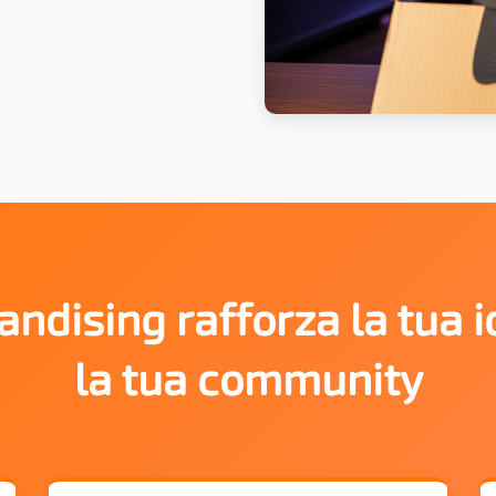
andising rafforza la tua i
la tua community