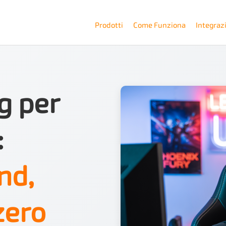
Prodotti
Come Funziona
Integraz
g per
:
nd,
zero