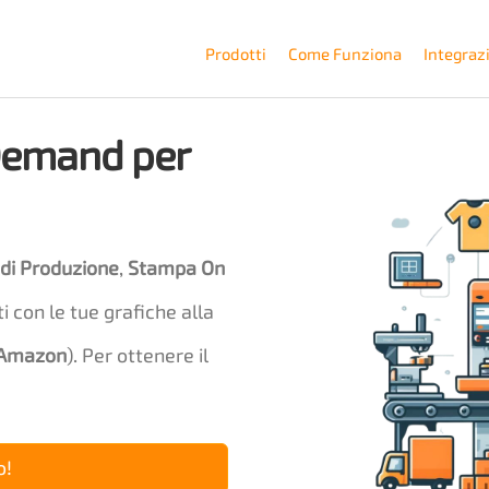
Prodotti
Come Funziona
Integraz
 Demand per
 di Produzione
,
Stampa On
ti con le tue grafiche alla
 Amazon
). Per ottenere il
o!