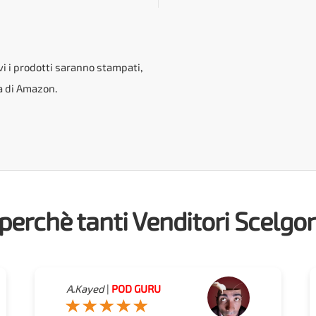
vi i prodotti saranno stampati,
ca di Amazon.
perchè tanti Venditori Scelgo
A.Kayed
|
POD GURU