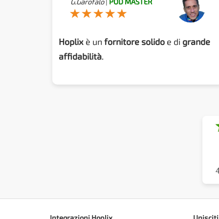
G.Garofalo
|
POD MASTER
Hoplix
è un
fornitore solido
e di
grande
affidabilità
.
Integrazioni Hoplix
Unisciti