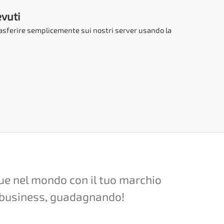
evuti
rasferire semplicemente sui nostri server usando la
ue nel mondo con il tuo marchio
tuo business, guadagnando!