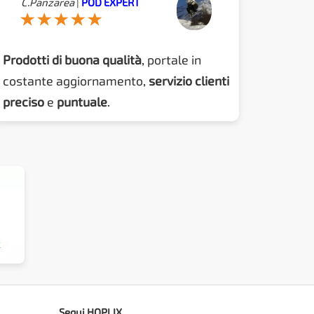
C.Panzarea
|
POD EXPERT
Prodotti di buona qualità
, portale in
costante aggiornamento,
servizio clienti
preciso
e
puntuale
.
Segui HOPLIX