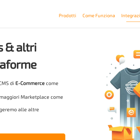
Prodotti
Come Funziona
Integraz
 & altri
ttaforme
 CMS di
E-Commerce
come
i maggiori Marketplace come
ngeremo alle altre