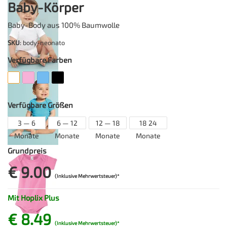
Baby-Körper
Baby-Body aus 100% Baumwolle
SKU
: body-neonato
Verfügbare Farben
Verfügbare Größen
3 — 6
6 — 12
12 — 18
18 24
Monate
Monate
Monate
Monate
Grundpreis
€ 9.00
(Inklusive Mehrwertsteuer)*
Mit Hoplix Plus
€ 8.49
(Inklusive Mehrwertsteuer)*