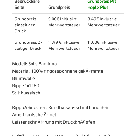
Bedruckbare
Grundpreis Mit
Seite
Grundpreis
Hoplix Plus
Grundpreis
9.00€ Inklusive
8.49€ Inklusive
einseitiger
Mehrwertsteuer
Mehrwertsteuer
Druck
Grundpreis: 2-
11.49 € Inklusive
11.00€ Inklusive
seitiger Druck
Mehrwertsteuer
Mehrwertsteuer
Modell: Sol's Bambino
Material: 100% ringgesponnene gekÃ¤mmte
Baumwolle
Rippe 1x1 180
Stil: klassisch
RippbÃ¼ndchen, Rundhalsausschnitt und Bein
Amerikanische Ãrmel
LeistenschnÃ¼rung mit DruckknÃ¶pfen