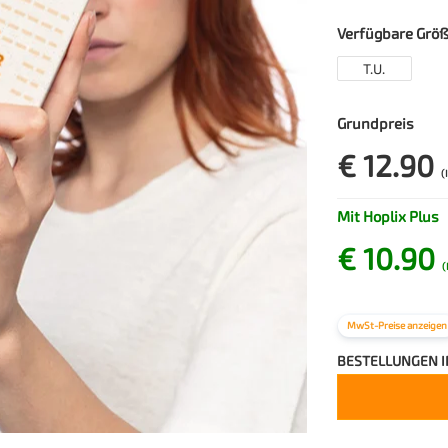
riferimento al p
Verfügbare Grö
T.U.
Grundpreis
€ 12.90
(
Mit Hoplix Plus
€ 10.90
(
MwSt-Preise anzeigen
BESTELLUNGEN 