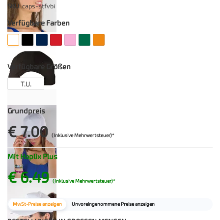
SKU
: caps-stfvbi
Verfügbare Farben
Verfügbare Größen
T.U.
Grundpreis
€ 7.00
(Inklusive Mehrwertsteuer)*
Mit Hoplix Plus
€ 6.49
(Inklusive Mehrwertsteuer)*
MwSt-Preise anzeigen
Unvoreingenommene Preise anzeigen