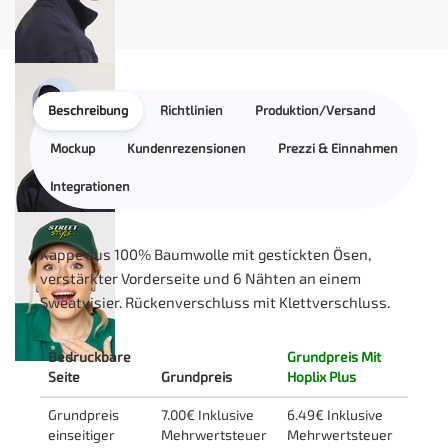
Beschreibung
Richtlinien
Produktion/Versand
Mockup
Kundenrezensionen
Prezzi & Einnahmen
Integrationen
Kappe aus 100% Baumwolle mit gestickten Ösen,
verstärkter Vorderseite und 6 Nähten an einem
Sweatvisier. Rückenverschluss mit Klettverschluss.
Bedruckbare
Grundpreis Mit
Seite
Grundpreis
Hoplix Plus
Grundpreis
7.00€ Inklusive
6.49€ Inklusive
einseitiger
Mehrwertsteuer
Mehrwertsteuer