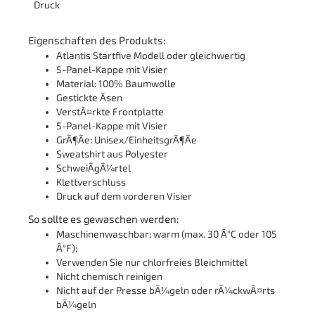
Druck
Eigenschaften des Produkts:
Atlantis Startfive Modell oder gleichwertig
5-Panel-Kappe mit Visier
Material: 100% Baumwolle
Gestickte Ãsen
VerstÃ¤rkte Frontplatte
5-Panel-Kappe mit Visier
GrÃ¶Ãe: Unisex/EinheitsgrÃ¶Ãe
Sweatshirt aus Polyester
SchweiÃgÃ¼rtel
Klettverschluss
Druck auf dem vorderen Visier
So sollte es gewaschen werden:
Maschinenwaschbar: warm (max. 30 Â°C oder 105
Â°F);
Verwenden Sie nur chlorfreies Bleichmittel
Nicht chemisch reinigen
Nicht auf der Presse bÃ¼geln oder rÃ¼ckwÃ¤rts
bÃ¼geln