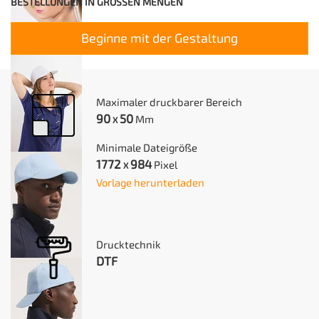
BESTELLUNGEN IN GROSSEN MENGEN
Beginne mit der Gestaltung
Maximaler druckbarer Bereich
90
50
Mm
X
Minimale Dateigröße
1772
984
Pixel
X
Vorlage herunterladen
Drucktechnik
DTF