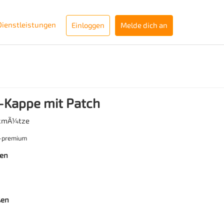
Dienstleistungen
Einloggen
Melde dich an
Kappe mit Patch
ckmÃ¼tze
h-premium
ben
ßen