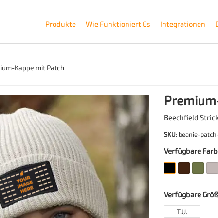
Produkte
Wie Funktioniert Es
Integrationen
ium-Kappe mit Patch
Premium-
Beechfield Stri
SKU
: beanie-patc
Verfügbare Far
Verfügbare Grö
T.U.