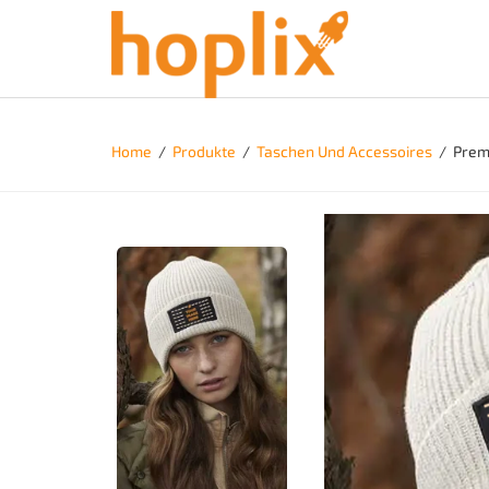
Home
/
Produkte
/
Taschen Und Accessoires
/
Prem