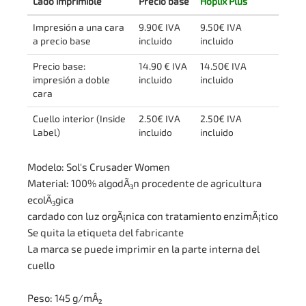
Lado imprimible
Precio base
Hoplix Plus
Impresión a una cara
9.90€ IVA
9.50€ IVA
a precio base
incluido
incluido
Precio base:
14.90 € IVA
14.50€ IVA
impresión a doble
incluido
incluido
cara
Cuello interior (Inside
2.50€ IVA
2.50€ IVA
Label)
incluido
incluido
Modelo: Sol's Crusader Women
Material: 100% algodÃ³n procedente de agricultura
ecolÃ³gica
cardado con luz orgÃ¡nica con tratamiento enzimÃ¡tico
Se quita la etiqueta del fabricante
La marca se puede imprimir en la parte interna del
cuello
Peso: 145 g/mÂ²