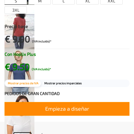
S
M
L
XL
XXL
3XL
Precio base
€ 9.90
(IVA incluido)*
Con Hoplix Plus
€ 9.50
(IVA incluido)*
Mostrar precios de IVA
Mostrar precios imparciales
PEDIDOS DE GRAN CANTIDAD
Empieza a diseñar