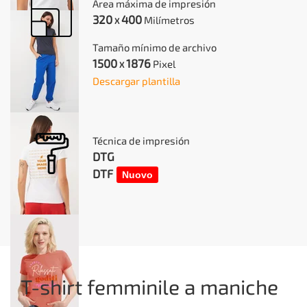
Área máxima de impresión
320
400
Milímetros
X
Tamaño mínimo de archivo
1500
1876
Pixel
X
Descargar plantilla
Técnica de impresión
DTG
DTF
Nuovo
T-shirt femminile a maniche