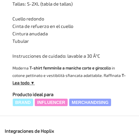
Tallas: S-2XL (tabla de tallas)
Cuello redondo
Cinta de refuerzo en el cuello
Cintura anudada
Tubular
Instrucciones de cuidado: lavable a 30 Â°C
Moderna
T-shirt femminile a maniche corte e girocollo
in
cotone pettinato e vestibilità sfiancata adattabile. Raffinata
T-
Lea todo ▼
shirt femminile a maniche corte e girocollo
con cuciture
rinforzate e stampa serigrafica resistente.
Producto ideal para
Propongo questo capo d'abbigliamento dal design essenziale,
BRAND
INFLUENCER
MERCHANDISING
pensato per adattarsi perfettamente alla silhouette femminile
grazie a una linea leggermente sagomata sui fianchi. Questo
indumento è disponibile in un'ampia gamma cromatica che
spazia dai toni classici a quelli più vivaci, tutti realizzati con
Integraciones de Hoplix
tinture resistenti ai lavaggi frequenti. Il tessuto è composto