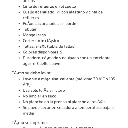
anillos
Cinta de refuerzo en el cuello
Cuello acanalado 1x1 con elastano y cinta de
refuerzo
PuÃ±os acanalados sin borde
Tubular
Manga larga
Corte: corte clÃ¡sico
Tallas: S-2XL (tabla de tallas)
Colores disponibles: 5
Duradero, cÃ³modo y equipado con un excelente
agarre. Cuello suave
CÃ³mo se debe lavar:
Lavable a mÃ¡quina: caliente (mÃ¡ximo 30 Â°C o 105
Â°F);
Use solo lejÃ­a sin cloro
No limpiar en seco
No planche en la prensa ni planche al revÃ©s
Se puede secar en secadora a temperatura baja o
media
CÃ³mo se imprime: