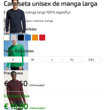
Camiseta unisex de manga larga
Camiseta de manga larga 100% algodÃ³n
SKU
: t-shirt-unisex-manica-lunga
Colores disponibles
Tallas disponibles
S
M
L
XL
XXL
Precio base
€ 10.50
(IVA incluido)*
Con Hoplix Plus
€ 10.00
(IVA incluido)*