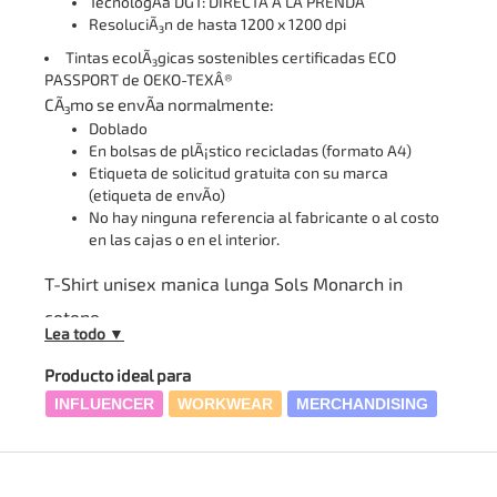
TecnologÃ­a DGT: DIRECTA A LA PRENDA
ResoluciÃ³n de hasta 1200 x 1200 dpi
Tintas ecolÃ³gicas sostenibles certificadas ECO
PASSPORT de OEKO-TEXÂ®
CÃ³mo se envÃ­a normalmente:
Doblado
En bolsas de plÃ¡stico recicladas (formato A4)
Etiqueta de solicitud gratuita con su marca
(etiqueta de envÃ­o)
No hay ninguna referencia al fabricante o al costo
en las cajas o en el interior.
T-Shirt unisex manica lunga Sols Monarch in
cotone
Lea todo ▼
Producto ideal para
INFLUENCER
WORKWEAR
MERCHANDISING