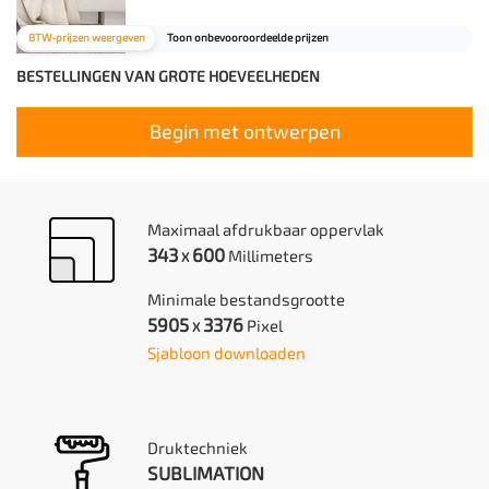
BTW-prijzen weergeven
Toon onbevooroordeelde prijzen
BESTELLINGEN VAN GROTE HOEVEELHEDEN
Begin met ontwerpen
Maximaal afdrukbaar oppervlak
343
600
Millimeters
X
Minimale bestandsgrootte
5905
3376
Pixel
X
Sjabloon downloaden
Druktechniek
SUBLIMATION