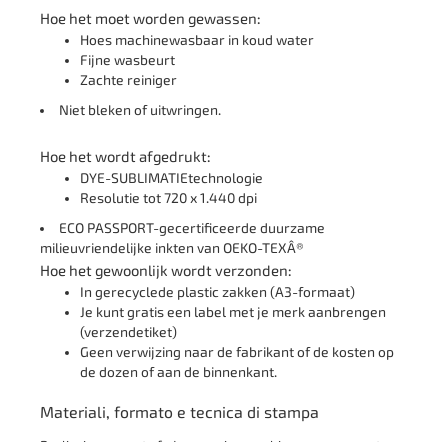
Hoe het moet worden gewassen:
Hoes machinewasbaar in koud water
Fijne wasbeurt
Zachte reiniger
Niet bleken of uitwringen.
Hoe het wordt afgedrukt:
DYE-SUBLIMATIEtechnologie
Resolutie tot 720 x 1.440 dpi
ECO PASSPORT-gecertificeerde duurzame
milieuvriendelijke inkten van OEKO-TEXÂ®
Hoe het gewoonlijk wordt verzonden:
In gerecyclede plastic zakken (A3-formaat)
Je kunt gratis een label met je merk aanbrengen
(verzendetiket)
Geen verwijzing naar de fabrikant of de kosten op
de dozen of aan de binnenkant.
Materiali, formato e tecnica di stampa
Realizziamo questa federa cuscinoper chi cerca un supporto