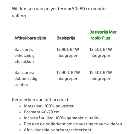
Wit kussen van polyestermix 50x80 cm zonder
vulling.
Basisprijs Met
Afdrukbare zijde
Basisprijs
Hoplix Plus
Basisprijs
12.90€ BTW
12.50€ BTW
enkelzijdig
inbegrepen
inbegrepen
afdrukken
Basisprijs:
15.90 € BTW
15.50€ BTW
dubbelzijdig
inbegrepen
inbegrepen
printen
Kenmerken van het product:
Materiaal: 100% polyester
Formaat 40x70 cm
Inclusief vulling, 100% gemaakt in ItaliÃ«
Rits aan de onderkant om de voering te verwijderen
Afdrukpositie: voorkant/achterkant