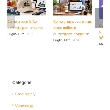
Come creare il file
Come promuovere uno
Come 
perfetto per il ricamo
store online e
di Pri
aumentare le vendite
Luglio 15th, 2026
WooC
Luglio 14th, 2026
Marzo 
Categorie
Case history
Comunicati