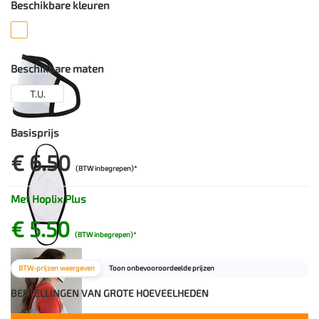
Beschikbare kleuren
Beschikbare maten
T.U.
Basisprijs
€ 6.50
(BTW inbegrepen)*
Met Hoplix Plus
€ 5.50
(BTW inbegrepen)*
BTW-prijzen weergeven
Toon onbevooroordeelde prijzen
BESTELLINGEN VAN GROTE HOEVEELHEDEN