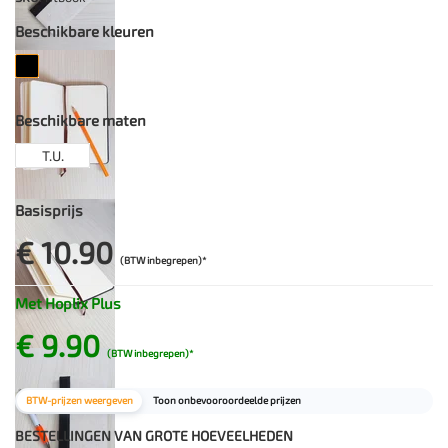
Beschikbare kleuren
Beschikbare maten
T.U.
Basisprijs
€ 10.90
(BTW inbegrepen)*
Met Hoplix Plus
€ 9.90
(BTW inbegrepen)*
BTW-prijzen weergeven
Toon onbevooroordeelde prijzen
BESTELLINGEN VAN GROTE HOEVEELHEDEN