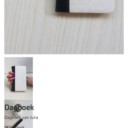
Dagboek
Dagboek van Juta
SKU
: ntbook