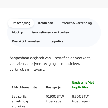
Omschrijving
Richtlijnen
Productie/verzending
Mockup
Beoordelingen van klanten
Prezzi & Inkomsten
Integraties
Aanpasbaar dagboek van jutestof op de voorkant,
voorzien van zijversteviging in imitatieleer,
verkrijgbaar in zwart.
Basisprijs Met
Afdrukbare zijde
Basisprijs
Hoplix Plus
Basisprijs
10.90€ BTW
9.90€ BTW
enkelzijdig
inbegrepen
inbegrepen
afdrukken