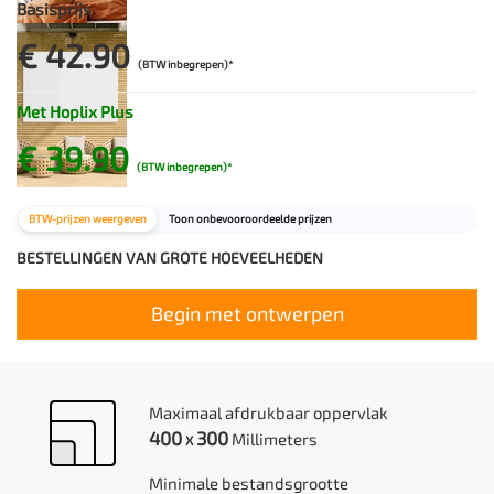
Basisprijs
€ 42.90
(BTW inbegrepen)*
Met Hoplix Plus
€ 39.90
(BTW inbegrepen)*
BTW-prijzen weergeven
Toon onbevooroordeelde prijzen
BESTELLINGEN VAN GROTE HOEVEELHEDEN
Begin met ontwerpen
Maximaal afdrukbaar oppervlak
400
300
Millimeters
X
Minimale bestandsgrootte