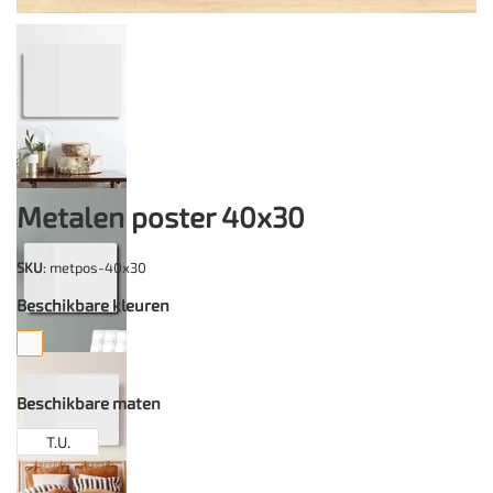
Metalen poster 40x30
SKU
: metpos-40x30
Beschikbare kleuren
Beschikbare maten
T.U.