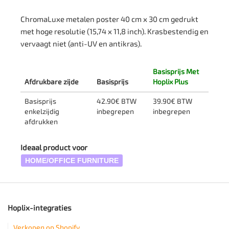
ChromaLuxe metalen poster 40 cm x 30 cm gedrukt
met hoge resolutie (15,74 x 11,8 inch). Krasbestendig en
vervaagt niet (anti-UV en antikras).
Basisprijs Met
Afdrukbare zijde
Basisprijs
Hoplix Plus
Basisprijs
42.90€ BTW
39.90€ BTW
enkelzijdig
inbegrepen
inbegrepen
afdrukken
Ideaal product voor
HOME/OFFICE FURNITURE
Hoplix-integraties
Verkopen op Shopify