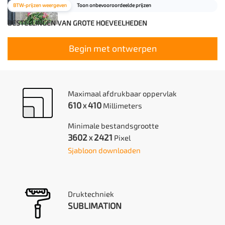
BTW-prijzen weergeven
Toon onbevooroordeelde prijzen
BESTELLINGEN VAN GROTE HOEVEELHEDEN
Begin met ontwerpen
Maximaal afdrukbaar oppervlak
610
410
Millimeters
X
Minimale bestandsgrootte
3602
2421
Pixel
X
Sjabloon downloaden
Druktechniek
SUBLIMATION