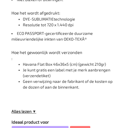
Hoe het wordt afgedrukt:
DYE-SUBLIMATIEtechnologie
Resolutie tot 720 x 1.440 dpi
ECO PASSPORT-gecertificeerde duurzame
milieuvriendelijke inkten van OEKO-TEXÂ®
Hoe het gewoonlijk wordt verzonden
:
Havana Flat Box 46x36x5 (cm) (gewicht 210gr)
Je kunt gratis een label met je merk aanbrengen
(verzendetiket)
Geen verwijzing naar de fabrikant of de kosten op
de dozen of aan de binnenkant.
Come è fatto questo tappeto d'ingresso
Alles lezen ▼
Abbiamo selezionato una superficie in poliestere simile al
Ideaal product voor
feltro, morbida al tatto ma capace di trattenere la polvere in