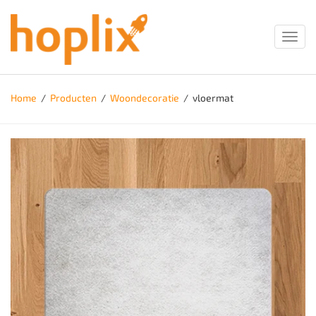
Toggl
navig
Home
/
Producten
/
Woondecoratie
/
vloermat