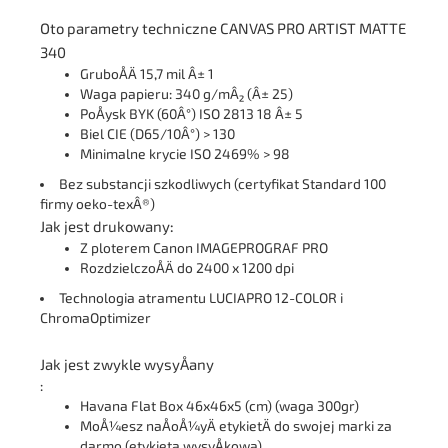
Oto parametry techniczne CANVAS PRO ARTIST MATTE
340
GruboÅÄ 15,7 mil Â± 1
Waga papieru: 340 g/mÂ² (Â± 25)
PoÅysk BYK (60Â°) ISO 2813 18 Â± 5
Biel CIE (D65/10Â°) > 130
Minimalne krycie ISO 2469% > 98
Bez substancji szkodliwych (certyfikat Standard 100
firmy oeko-texÂ®)
Jak jest drukowany:
Z ploterem Canon IMAGEPROGRAF PRO
RozdzielczoÅÄ do 2400 x 1200 dpi
Technologia atramentu LUCIAPRO 12-COLOR i
ChromaOptimizer
Jak jest zwykle wysyÅany
:
Havana Flat Box 46x46x5 (cm) (waga 300gr)
MoÅ¼esz naÅoÅ¼yÄ etykietÄ do swojej marki za
darmo (etykieta wysyÅkowa)