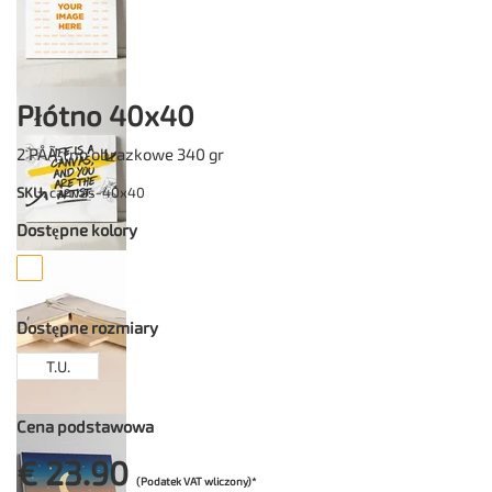
Płótno 40x40
2 PÅÃ³tno obrazkowe 340 gr
SKU
: canvas-40x40
Dostępne kolory
Dostępne rozmiary
T.U.
Cena podstawowa
€ 23.90
(Podatek VAT wliczony)*