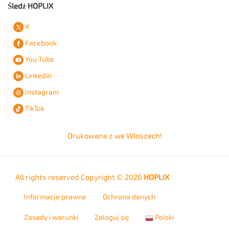
Śledź HOPLIX
X
Facebook
You Tube
Linkedin
Instagram
TikTok
Drukowane z
we Włoszech!
All rights reserved Copyright © 2026
HOPLIX
Informacje prawne
Ochrona danych
Zasady i warunki
Zaloguj się
Polski