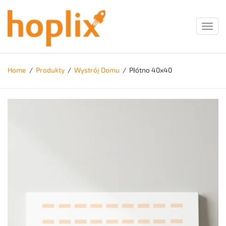
Toggl
navig
Home
/
Produkty
/
Wystrój Domu
/
Płótno 40x40