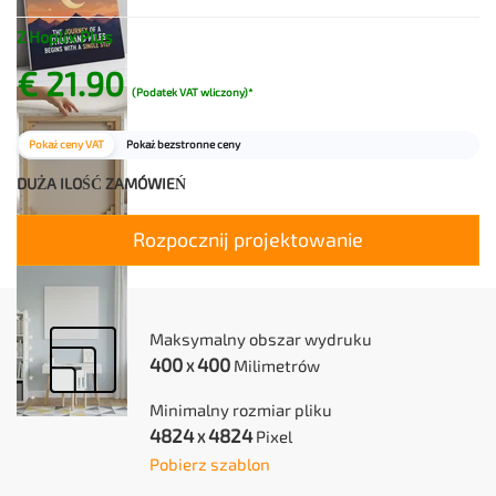
Z Hoplix Plus
€ 21.90
(Podatek VAT wliczony)*
Pokaż ceny VAT
Pokaż bezstronne ceny
DUŻA ILOŚĆ ZAMÓWIEŃ
Rozpocznij projektowanie
Maksymalny obszar wydruku
400
400
Milimetrów
X
Minimalny rozmiar pliku
4824
4824
Pixel
X
Pobierz szablon