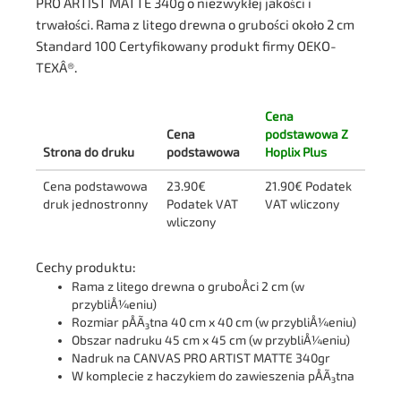
PRO ARTIST MATTE 340g o niezwykłej jakości i
trwałości. Rama z litego drewna o grubości około 2 cm
Standard 100 Certyfikowany produkt firmy OEKO-
TEXÂ®.
Cena
Cena
podstawowa Z
Strona do druku
podstawowa
Hoplix Plus
Cena podstawowa
23.90€
21.90€ Podatek
druk jednostronny
Podatek VAT
VAT wliczony
wliczony
Cechy produktu:
Rama z litego drewna o gruboÅci 2 cm (w
przybliÅ¼eniu)
Rozmiar pÅÃ³tna 40 cm x 40 cm (w przybliÅ¼eniu)
Obszar nadruku 45 cm x 45 cm (w przybliÅ¼eniu)
Nadruk na CANVAS PRO ARTIST MATTE 340gr
W komplecie z haczykiem do zawieszenia pÅÃ³tna