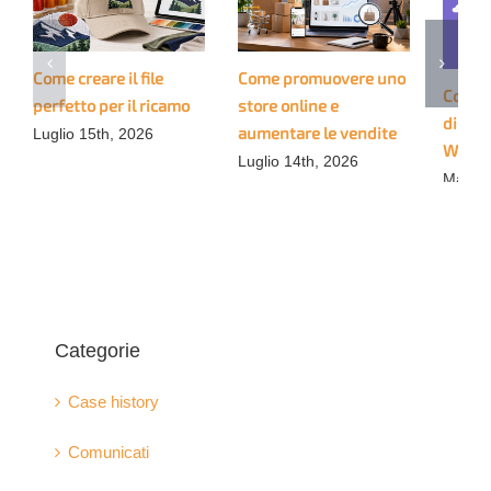
Come creare il file
Come promuovere uno
Come 
perfetto per il ricamo
store online e
di Pri
aumentare le vendite
Luglio 15th, 2026
WooC
Luglio 14th, 2026
Marzo 
Categorie
Case history
Comunicati