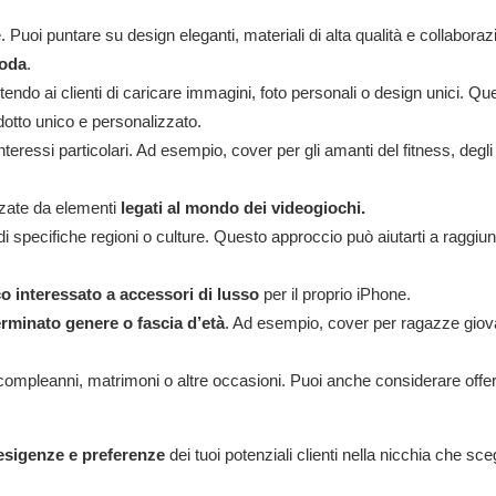
Puoi puntare su design eleganti, materiali di alta qualità e collaboraz
moda
.
tendo ai clienti di caricare immagini, foto personali o design unici. Qu
dotto unico e personalizzato.
nteressi particolari. Ad esempio, cover per gli amanti del fitness, degli
izzate da elementi
legati al mondo dei videogiochi.
di specifiche regioni o culture. Questo approccio può aiutarti a raggiu
o interessato a accessori di lusso
per il proprio iPhone.
rminato genere o fascia d’età
. Ad esempio, cover per ragazze giov
 compleanni, matrimoni o altre occasioni. Puoi anche considerare offe
esigenze e preferenze
dei tuoi potenziali clienti nella nicchia che sceg