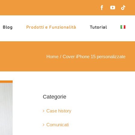
Facebook
YouTube
Tikt
Blog
Prodotti e Funzionalità
Tutorial
Home
Cover iPhone 15 personalizzate
Categorie
Case history
Comunicati