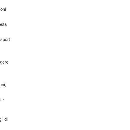
ioni
esta
 sport
ngere
ani,
rte
li di