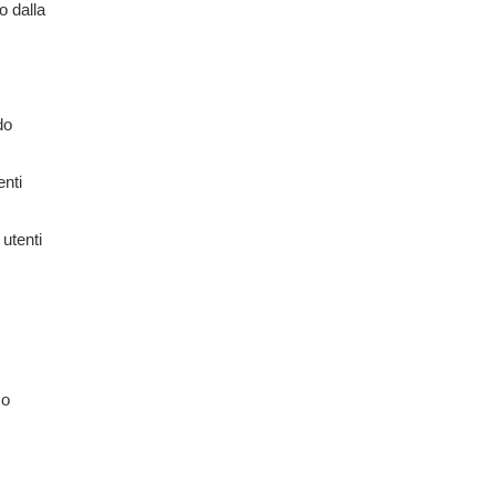
o dalla
do
enti
utenti
so