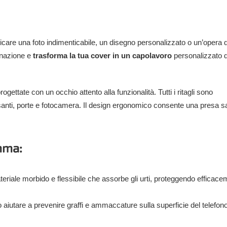
aricare una foto indimenticabile, un disegno personalizzato o un’opera d
ginazione e
trasforma la tua cover in un capolavoro
personalizzato 
ettate con un occhio attento alla funzionalità. Tutti i ritagli sono
santi, porte e fotocamera. Il design ergonomico consente una presa s
omma:
riale morbido e flessibile che assorbe gli urti, proteggendo efficac
iutare a prevenire graffi e ammaccature sulla superficie del telefono