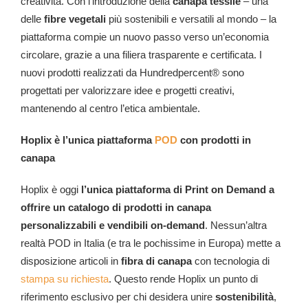
creatività. Con l’introduzione della
canapa tessile
– una
delle
fibre vegetali
più sostenibili e versatili al mondo – la
piattaforma compie un nuovo passo verso un’economia
circolare, grazie a una filiera trasparente e certificata. I
nuovi prodotti realizzati da Hundredpercent® sono
progettati per valorizzare idee e progetti creativi,
mantenendo al centro l’etica ambientale.
Hoplix è l’unica piattaforma
POD
con prodotti in
canapa
Hoplix è oggi
l’unica piattaforma di Print on Demand a
offrire un catalogo di prodotti in canapa
personalizzabili e vendibili on-demand
. Nessun’altra
realtà POD in Italia (e tra le pochissime in Europa) mette a
disposizione articoli in
fibra di canapa
con tecnologia di
stampa su richiesta
. Questo rende Hoplix un punto di
riferimento esclusivo per chi desidera unire
sostenibilità
,